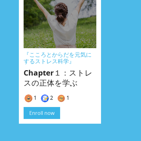
『こころとからだを元気に
『こころ
するストレス科学』
するスト
Chapter１：ストレ
Chap
スの正体を学ぶ
家族、
ス反応
1
2
1
0
Enroll now
Enroll n