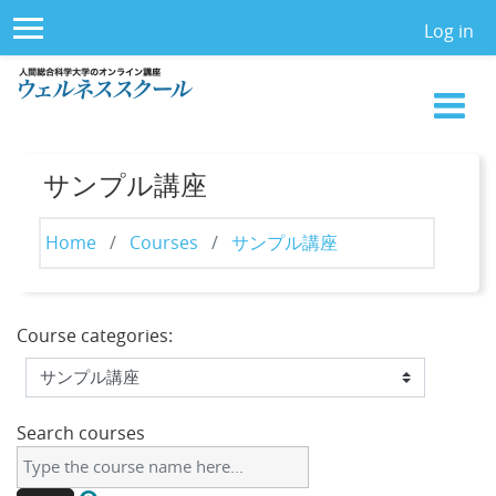
Skip to main content
Log in
Side panel
サンプル講座
Home
Courses
サンプル講座
Course categories:
Search courses